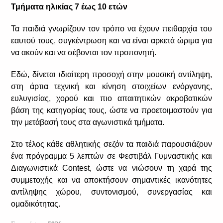
Τμήματα ηλικίας 7 έως 10 ετών
ΟΙ ΔΙΑΚΡΙΣΕΙΣ ΜΑΣ
Τα παιδιά γνωρίζουν τον τρόπο να έχουν πειθαρχία του
ΤΜΗΜΑΤΑ
εαυτού τους, συγκέντρωση και να είναι αρκετά ώριμα για
να ακούν και να σέβονται τον προπονητή.
ΑΚΑΔΗΜΙΕΣ
Εδώ, δίνεται ιδιαίτερη προσοχή στην μουσική αντίληψη,
Τμήματα για παιδιά 3-5 ετών
στη άρτια τεχνική και κίνηση στοιχείων ενόργανης,
Τμήματα για παιδιά 5-7 ετών
ευλυγισίας, χορού και πιο απαιτητικών ακροβατικών
Τμήματα για παιδιά 7-10 ετών
βάση της κατηγορίας τους, ώστε να προετοιμαστούν για
την μετάβασή τους στα αγωνιστικά τμήματα.
ΑΓΩΝΙΣΤΙΚΑ ΤΜΗΜΑΤΑ
Στο τέλος κάθε αθλητικής σεζόν τα παιδιά παρουσιάζουν
Τμήματα για παιδιά 10-12 ετών
ένα πρόγραμμα 5 λεπτών σε Φεστιβάλ Γυμναστικής και
Τμήμα για παιδιά 12-17 ετών
Διαγωνιστικά Contest, ώστε να νιώσουν τη χαρά της
Τμήμα Επίλεκτων
συμμετοχής και να αποκτήσουν σημαντικές ικανότητες
αντίληψης χώρου, συντονισμού, συνεργασίας και
ΤΜΗΜΑΤΑ ΕΝΔΥΝΑΜΩΣΗΣ
ομαδικότητας.
Τμήμα Ειδικής Ενδυνάμωσης